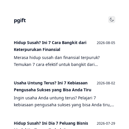
pgift
Toggle
Hidup Susah? Ini 7 Cara Bangkit dari
2026-08-05
Keterpurukan Finansial
Merasa hidup susah dan finansial terpuruk?
Temukan 7 cara efektif untuk bangkit dari
keterpurukan finansial, termasuk mengelola gaji
pas-pasan, memulai peluang bisnis, dan menjaga
Usaha Untung Terus? Ini 7 Kebiasaan
2026-08-02
modal usaha.
Pengusaha Sukses yang Bisa Anda Tiru
Ingin usaha Anda untung terus? Pelajari 7
kebiasaan pengusaha sukses yang bisa Anda tiru,
mulai dari mengelola pemasukan, menjaga modal,
hingga mengatasi masalah rugi. Temukan rahasia
Hidup Susah? Ini Dia 7 Peluang Bisnis
2026-07-29
yang jarang diketahui dan ubah nasib bisnis Anda!