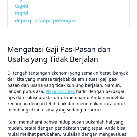
tsg4d
tsg4d
depo qris tanpa potongan
Mengatasi Gaji Pas-Pasan dan
Usaha yang Tidak Berjalan
Di tengah tantangan ekonomi yang semakin berat, banyak
dari kita yang merasa terjebak dalam situasi gaji pas-
pasan dan usaha yang tidak kunjung berjalan. Namun,
jangan putus asa.
Playamarvillas
hadir dengan berbagai
tips dan solusi praktis untuk membantu Anda mengelola
keuangan dengan lebih baik dan menemukan cara untuk
membangkitkan usaha yang sedang terpuruk.
Kami memahami bahwa hidup susah bukanlah hal yang
mudah, tetapi dengan pendekatan yang tepat, Anda bisa
mulai melihat perubahan. Mulailah dengan mengevaluasi