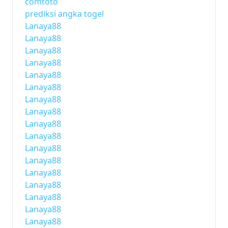
comtoto
prediksi angka togel
Lanaya88
Lanaya88
Lanaya88
Lanaya88
Lanaya88
Lanaya88
Lanaya88
Lanaya88
Lanaya88
Lanaya88
Lanaya88
Lanaya88
Lanaya88
Lanaya88
Lanaya88
Lanaya88
Lanaya88