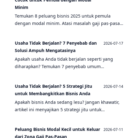
Minim
Temukan 8 peluang bisnis 2025 untuk pemula
dengan modal minim. Atasi masalah gaji pas-pasan
dan hidup susah dengan usaha yang cocok,
termasuk tips mengelola keuangan dan
Usaha Tidak Berjalan? 7 Penyebab dan
2026-07-17
menghadapi saingan.
Solusi Ampuh Mengatasinya
Apakah usaha Anda tidak berjalan seperti yang
diharapkan? Temukan 7 penyebab umum
kegagalan usaha dan solusi ampuh untuk
mengatasinya agar bisnis kembali sukses.
Usaha Tidak Berjalan? 5 Strategi Jitu
2026-07-14
untuk Membangkitkan Bisnis Anda
Apakah bisnis Anda sedang lesu? Jangan khawatir,
artikel ini menyajikan 5 strategi jitu untuk
membangkitkan usaha yang tidak berjalan. Dari
mengelola pemasukan hingga menghadapi
Peluang Bisnis Modal Kecil untuk Keluar
2026-07-11
saingan usaha, temukan solusi di sini.
dari Zona Gaji Pas-Pasan