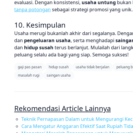
evaluasi. Dengan konsistensi,
usaha untung
bukan l
tanpa potongan
sebagai strategi promosi yang unik.
10. Kesimpulan
Usaha merugi bukanlah akhir dari segalanya. Denga
dan
pengeluaran usaha
, serta menghadapi
sainga
dan
hidup susah
terus berlanjut. Mulailah dari lang
peluang selalu ada bagi yang siap. Semoga sukses!
gaji pas pasan
hidup susah
usaha tidak berjalan
peluang b
masalah rugi
saingan usaha
Rekomendasi Article Lainnya
Teknik Pernapasan Dalam untuk Mengurangi Ke
Cara Mengatur Anggaran Efektif Saat Rupiah Tida