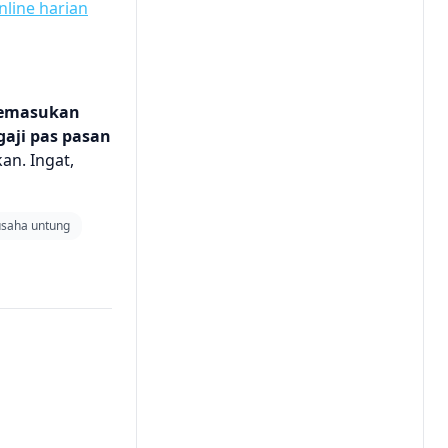
nline harian
pemasukan
gaji pas pasan
an. Ingat,
usaha untung