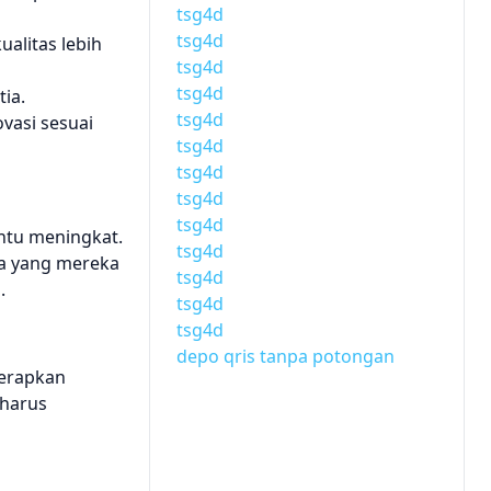
tsg4d
tsg4d
alitas lebih
tsg4d
tsg4d
ia.
tsg4d
ovasi sesuai
tsg4d
tsg4d
tsg4d
tsg4d
ntu meningkat.
tsg4d
pa yang mereka
tsg4d
.
tsg4d
tsg4d
depo qris tanpa potongan
Terapkan
 harus