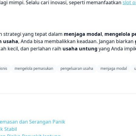
agi mimpi. Selalu cari inovasi, seperti memanfaatkan
slot o
n strategi yang tepat dalam
menjaga modal
,
mengelola 
n usaha
, Anda bisa membalikkan keadaan. Jangan biarkan
kah kecil, dan perlahan raih
usaha untung
yang Anda impik
isnis
mengelola pemasukan
pengeluaran usaha
menjaga modal
cemasan dan Serangan Panik
k Stabil