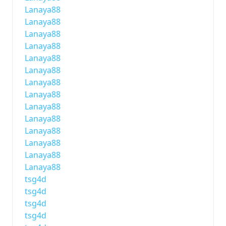
Lanaya88
Lanaya88
Lanaya88
Lanaya88
Lanaya88
Lanaya88
Lanaya88
Lanaya88
Lanaya88
Lanaya88
Lanaya88
Lanaya88
Lanaya88
Lanaya88
tsg4d
tsg4d
tsg4d
tsg4d