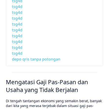
tsg4d
tsg4d
tsg4d
tsg4d
tsg4d
tsg4d
tsg4d
tsg4d
tsg4d
tsg4d
depo qris tanpa potongan
Mengatasi Gaji Pas-Pasan dan
Usaha yang Tidak Berjalan
Di tengah tantangan ekonomi yang semakin berat, banyak
dari kita yang merasa terjebak dalam situasi gaji pas-