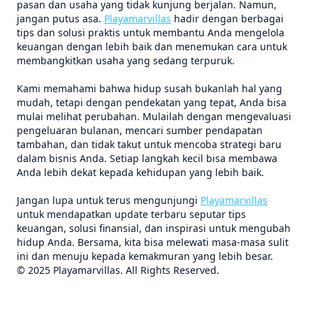
pasan dan usaha yang tidak kunjung berjalan. Namun,
jangan putus asa.
Playamarvillas
hadir dengan berbagai
tips dan solusi praktis untuk membantu Anda mengelola
keuangan dengan lebih baik dan menemukan cara untuk
membangkitkan usaha yang sedang terpuruk.
Kami memahami bahwa hidup susah bukanlah hal yang
mudah, tetapi dengan pendekatan yang tepat, Anda bisa
mulai melihat perubahan. Mulailah dengan mengevaluasi
pengeluaran bulanan, mencari sumber pendapatan
tambahan, dan tidak takut untuk mencoba strategi baru
dalam bisnis Anda. Setiap langkah kecil bisa membawa
Anda lebih dekat kepada kehidupan yang lebih baik.
Jangan lupa untuk terus mengunjungi
Playamarvillas
untuk mendapatkan update terbaru seputar tips
keuangan, solusi finansial, dan inspirasi untuk mengubah
hidup Anda. Bersama, kita bisa melewati masa-masa sulit
ini dan menuju kepada kemakmuran yang lebih besar.
© 2025 Playamarvillas. All Rights Reserved.