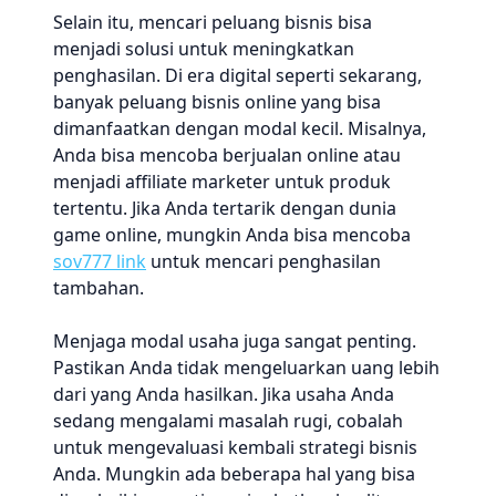
Selain itu, mencari peluang bisnis bisa
menjadi solusi untuk meningkatkan
penghasilan. Di era digital seperti sekarang,
banyak peluang bisnis online yang bisa
dimanfaatkan dengan modal kecil. Misalnya,
Anda bisa mencoba berjualan online atau
menjadi affiliate marketer untuk produk
tertentu. Jika Anda tertarik dengan dunia
game online, mungkin Anda bisa mencoba
sov777 link
untuk mencari penghasilan
tambahan.
Menjaga modal usaha juga sangat penting.
Pastikan Anda tidak mengeluarkan uang lebih
dari yang Anda hasilkan. Jika usaha Anda
sedang mengalami masalah rugi, cobalah
untuk mengevaluasi kembali strategi bisnis
Anda. Mungkin ada beberapa hal yang bisa