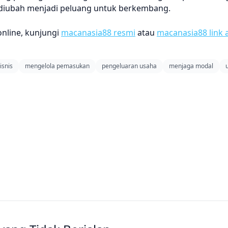
a diubah menjadi peluang untuk berkembang.
online, kunjungi
macanasia88 resmi
atau
macanasia88 link a
isnis
mengelola pemasukan
pengeluaran usaha
menjaga modal