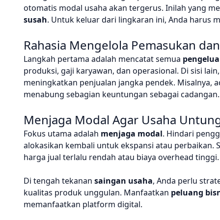
otomatis modal usaha akan tergerus. Inilah yang 
susah
. Untuk keluar dari lingkaran ini, Anda haru
Rahasia Mengelola Pemasukan dan
Langkah pertama adalah mencatat semua
pengelua
produksi, gaji karyawan, dan operasional. Di sisi l
meningkatkan penjualan jangka pendek. Misalnya, a
menabung sebagian keuntungan sebagai cadangan.
Menjaga Modal Agar Usaha Untun
Fokus utama adalah
menjaga modal
. Hindari peng
alokasikan kembali untuk ekspansi atau perbaikan. 
harga jual terlalu rendah atau biaya overhead tingg
Di tengah tekanan
saingan usaha
, Anda perlu strat
kualitas produk unggulan. Manfaatkan
peluang bis
memanfaatkan platform digital.