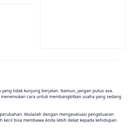
a yang tidak kunjung berjalan. Namun, jangan putus asa.
dan menemukan cara untuk membangkitkan usaha yang sedang
 perubahan. Mulailah dengan mengevaluasi pengeluaran
ah kecil bisa membawa Anda lebih dekat kepada kehidupan