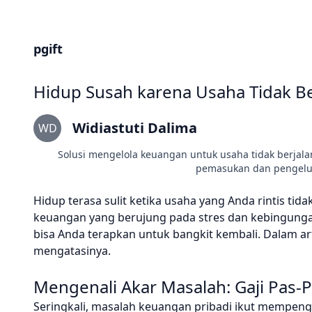
pgift
Hidup Susah karena Usaha Tidak Be
Widiastuti Dalima
WD
Solusi mengelola keuangan untuk usaha tidak berjala
pemasukan dan pengelua
Hidup terasa sulit ketika usaha yang Anda rintis ti
keuangan yang berujung pada stres dan kebingunga
bisa Anda terapkan untuk bangkit kembali. Dalam a
mengatasinya.
Mengenali Akar Masalah: Gaji Pas-
Seringkali, masalah keuangan pribadi ikut mempengar