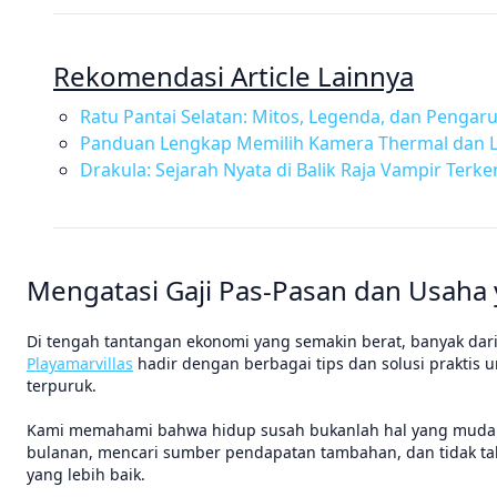
Rekomendasi Article Lainnya
Ratu Pantai Selatan: Mitos, Legenda, dan Pengar
Panduan Lengkap Memilih Kamera Thermal dan Lo
Drakula: Sejarah Nyata di Balik Raja Vampir Terke
Mengatasi Gaji Pas-Pasan dan Usaha 
Di tengah tantangan ekonomi yang semakin berat, banyak dari 
Playamarvillas
hadir dengan berbagai tips dan solusi prakt
terpuruk.
Kami memahami bahwa hidup susah bukanlah hal yang mudah,
bulanan, mencari sumber pendapatan tambahan, dan tidak tak
yang lebih baik.