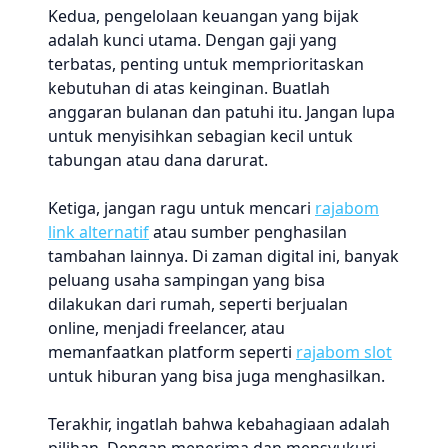
Kedua, pengelolaan keuangan yang bijak
adalah kunci utama. Dengan gaji yang
terbatas, penting untuk memprioritaskan
kebutuhan di atas keinginan. Buatlah
anggaran bulanan dan patuhi itu. Jangan lupa
untuk menyisihkan sebagian kecil untuk
tabungan atau dana darurat.
Ketiga, jangan ragu untuk mencari
rajabom
link alternatif
atau sumber penghasilan
tambahan lainnya. Di zaman digital ini, banyak
peluang usaha sampingan yang bisa
dilakukan dari rumah, seperti berjualan
online, menjadi freelancer, atau
memanfaatkan platform seperti
rajabom slot
untuk hiburan yang bisa juga menghasilkan.
Terakhir, ingatlah bahwa kebahagiaan adalah