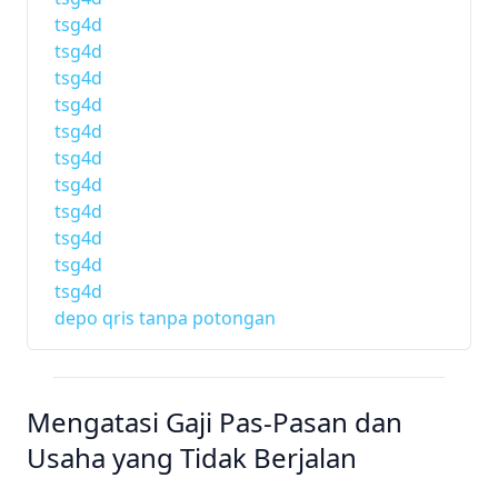
tsg4d
tsg4d
tsg4d
tsg4d
tsg4d
tsg4d
tsg4d
tsg4d
tsg4d
tsg4d
tsg4d
depo qris tanpa potongan
Mengatasi Gaji Pas-Pasan dan
Usaha yang Tidak Berjalan