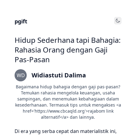
pgift
Toggle
Hidup Sederhana tapi Bahagia:
Rahasia Orang dengan Gaji
Pas-Pasan
Widiastuti Dalima
WD
Bagaimana hidup bahagia dengan gaji pas-pasan?
Temukan rahasia mengelola keuangan, usaha
sampingan, dan menemukan kebahagiaan dalam
kesederhanaan. Termasuk tips untuk mengakses <a
href='https://www.cbcaqld.org'>rajabom link
alternatif</a> dan lainnya.
Di era yang serba cepat dan materialistik ini,