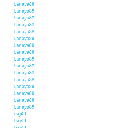
Lanaya88
Lanaya88
Lanaya88
Lanaya88
Lanaya88
Lanaya88
Lanaya88
Lanaya88
Lanaya88
Lanaya88
Lanaya88
Lanaya88
Lanaya88
Lanaya88
Lanaya88
Lanaya88
tsg4d
tsg4d
tsg4d