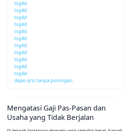
tsg4d
tsg4d
tsg4d
tsg4d
tsg4d
tsg4d
tsg4d
tsg4d
tsg4d
tsg4d
tsg4d
depo qris tanpa potongan
Mengatasi Gaji Pas-Pasan dan
Usaha yang Tidak Berjalan
Di tengah tantangan ekonomi yang semakin berat, banyak