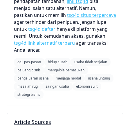
pendapatan tambahan,
link tsg4d
bisa
menjadi salah satu alternatif. Namun,
pastikan untuk memilih
tsg4d situs terpercaya
agar terhindar dari penipuan. Jangan lupa
untuk
tsg4d daftar
hanya di platform yang
resmi. Untuk kemudahan akses, gunakan
tsg4d link alternatif terbaru
agar transaksi
Anda lancar.
gaji pas-pasan
hidup susah
usaha tidak berjalan
peluang bisnis
mengelola pemasukan
pengeluaran usaha
menjaga modal
usaha untung
masalah rugi
saingan usaha
ekonomi sulit
strategi bisnis
Article Sources